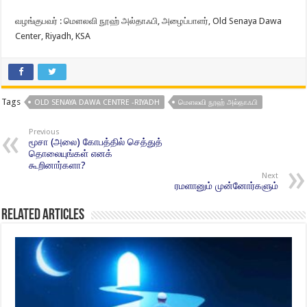
வழங்குபவர் : மௌலவி நூஹ் அல்தாஃபி, அழைப்பாளர், Old Senaya Dawa
Center, Riyadh, KSA
Tags
OLD SENAYA DAWA CENTRE -RIYADH
மௌலவி நூஹ் அல்தாஃபி
Previous
மூசா (அலை) கோபத்தில் செத்துத்
தொலையுங்கள் எனக்
கூறினார்களா?
Next
ரமளானும் முன்னோர்களும்
Related Articles