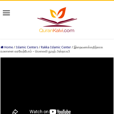
Home
/
Islamic Centers
/
Rakka Islamic Center
/
இறைவணக்கதிற்காக
ரமலானை வரவேற்போம் – மௌலவி நூஹ் அல்தாஃபி