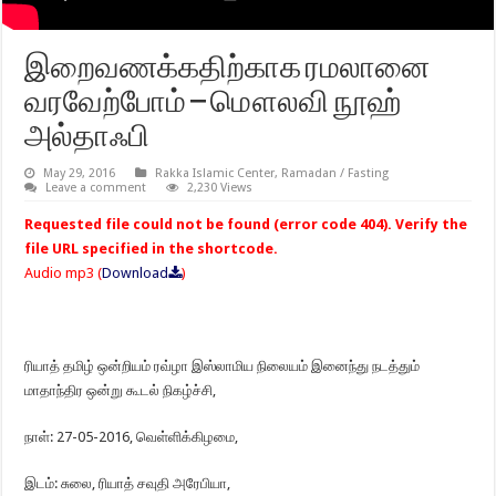
இறைவணக்கதிற்காக ரமலானை
வரவேற்போம் – மௌலவி நூஹ்
அல்தாஃபி
May 29, 2016
Rakka Islamic Center
,
Ramadan / Fasting
Leave a comment
2,230 Views
Requested file could not be found (error code 404). Verify the
file URL specified in the shortcode.
Audio mp3 (
Download
)
ரியாத் தமிழ் ஒன்றியம் ரவ்ழா இஸ்லாமிய நிலையம் இனைந்து நடத்தும்
மாதாந்திர ஒன்று கூடல் நிகழ்ச்சி,
நாள்: 27-05-2016, வெள்ளிக்கிழமை,
இடம்: சுலை, ரியாத் சவுதி அரேபியா,