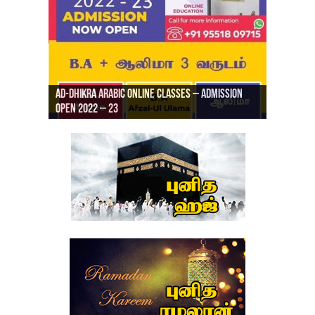
Ad-Dhikra Arabic Online Classes – Admission
ரியாத் ஜும்ஆ தமிழாக்கம், Jamia Al Hajiri
Open 2022 – 23
Ad-Dhikra Arabic Online Classes – BA Arabic
AD DHIKRA ARABIC COLLEGE ADMISSION
Masjid (Kuwait Masjid), Malaz, Riyadh