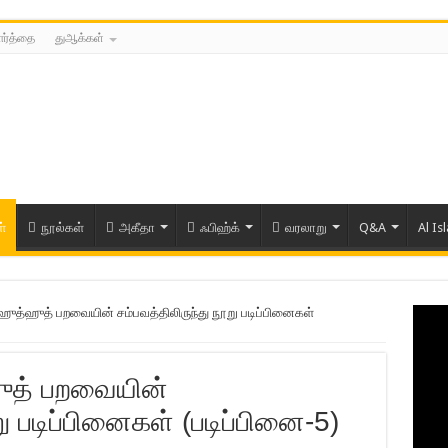
ார்த்தை
துஆக்கள்
்
நூல்கள்
அகீதா
ஃபிஹ்க்
வரலாறு
Q&A
Al Is
ம் ஹுத்ஹுத் பறவையின் சம்பவத்திலிருந்து நூறு படிப்பினைகள்
்ஹுத் பறவையின்
ு படிப்பினைகள் (படிப்பினை-5)
ரிய