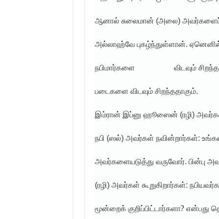
ஆனால் சுலைமான் (அலை) அவர்களைப் பு
அல்லாஹ்வே புகழ்ந்துள்ளான். ஏனெனில
நபிமார்களை
விடவும் சிறந
படைகளை விடவும் சிறந்ததாகும்.
இம்ரான் இப்னு ஹூஸைன் (ரழி) அவர்கள்
நபி (ஸல்) அவர்கள் நவின்றார்கள்: உங்க
அவர்களையடுத்து வருவோர். பின்பு அ
(ரழி) அவர்கள் கூறுகிறார்கள்: நபியவர்
?
மூன்றைக் குறிப்பிட்டார்களா
என்பது தெ