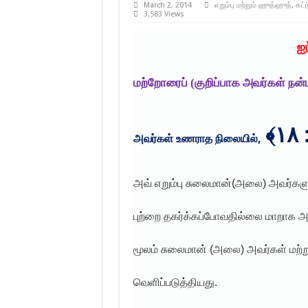
March 2, 2014
எறும்பு மற்றும் ஹுத்ஹுத்
,
கட்
3,583 Views
ஐந
மற்றோரைப் (குறிப்பாக அவர்கள் நன
,
அவர்கள் உணராத நிலையில்
அவ் எறும்பு சுலைமான்(அலை) அவர்களு
புற்றை தகர்க்கப்போவதில்லை மாறாக 
மூலம் சுலைமான் (அலை) அவர்கள் மற்
வெளிப்படுத்தியது.