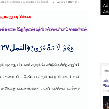
டுரைகள்
,
மௌலவி அல் ஹாபிள் அப்துல்லாஹ்
Leave a comment
Ad-
Ad-
AD
Haj
Ad
BA
AD
Ri
்தாவது படிப்பினை
்மக்களாக இருந்தால்) பற்றி நல்லெண்ணம் கொள்ளல்.
﴿النمل٢٧: ١٨﴾
وَهُمْ لَا يَشْعُرُونَ
ம் அவரது பட்டாளங்களும் வேண்டுமென்றே எறும்புப்
Rec
அவர்களையறிமாலேயே நடக்கும் என்று விளக்கியதன்
அல்
அணுக
றும் அவரது பட்டாளங்களைப் பற்றி நல்லெண்ணத்தை
Aug