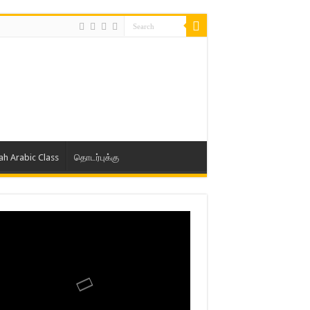
lah Arabic Class
தொடர்புக்கு
ாத் ஜும்ஆ தமிழாக்கம், Jamia Al