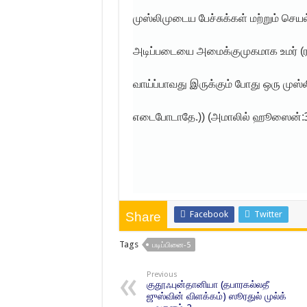
முஸ்லிமுடைய பேச்சுக்கள் மற்றும் ச
அடிப்படையை அமைக்குமுகமாக உமர் (ரழி
வாய்ப்பாவது இருக்கும் போது ஒரு முஸ்
எடைபோடாதே.)) (அமாலில் ஹூஸைன்:
தொட
Facebook
Twitter
Share
Tags
படிப்பினை-5
Previous
குதூஃபுன்தானியா (தபாரகல்லதீ
ஜுஸ்வின் விளக்கம்) ஸூரதுல் முல்க்