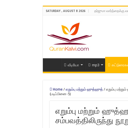
தர்ஜுமா வார்த்தைக்கு வ
SATURDAY , AUGUST 8 2026
வீடியோ
mp3
கட்டுரைகள
Home
/
எறும்பு மற்றும் ஹுத்ஹுத்
/
எறும்பு மற்று
(படிப்பினை-5)
எறும்பு மற்றும் ஹுத
சம்பவத்திலிருந்து நூற