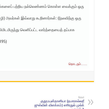
ெயல்களைப் பற்றிய நல்லெண்ணம் கொள்ள வைக்கும் ஒரு
) அவர்கள் இவ்வாறு கூறினார்கள்: ((நலவிற்கு ஒரு
லிமிடமிருந்து வெளிப்பட்ட வார்த்தையைத் தப்பாக
395)
ரும்……
Next
குதூஃபுன்தானியா (தபாரகல்லதீ
ஜுஸ்வின் விளக்கம்) ஸூரதுல் முல்க்