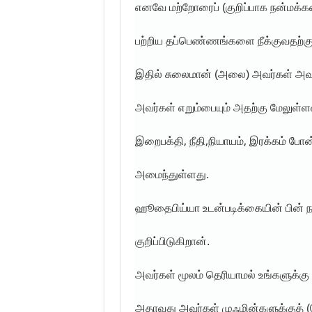
எனவே மற்றோரைப் (குறிப்பாக நன்மக்கள
பற்றிய தப்பெண்ணங்களை நீக்குவதற்கு
இதில் சுலைமான் (அலை) அவர்கள் அவரத
அவர்கள் எறும்பையும் அதற்கு மேலுள்ள
,
,
,
இறைபக்தி
நீதி
நியாயம்
இரக்கம் போன்
அமைந்துள்ளது.
ஹூதைபிய்யா உடன்படிக்கையின் பின் ந
குறிப்பிடுகிறான்.
அவர்கள் மூலம் தெரியாமல் உங்களுக்கு 
அதாவது அவர்கள் முஃமின்களுக்குத் 