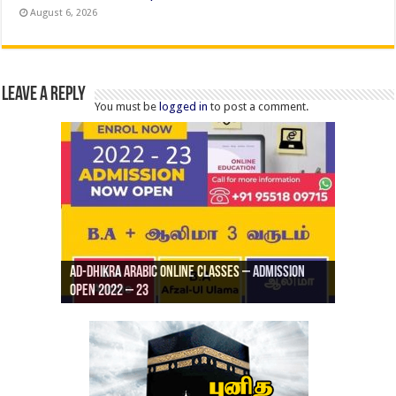
August 6, 2026
Leave a Reply
You must be
logged in
to post a comment.
Ad-Dhikra Arabic Online Classes – Admission
ரியாத் ஜும்ஆ தமிழாக்கம், Jamia Al Hajiri
Open 2022 – 23
Ad-Dhikra Arabic Online Classes – BA Arabic
AD DHIKRA ARABIC COLLEGE ADMISSION
Masjid (Kuwait Masjid), Malaz, Riyadh