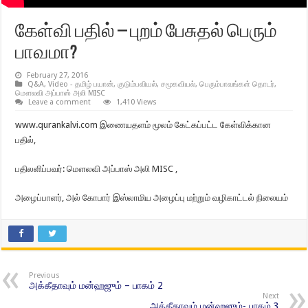
கேள்வி பதில் – புறம் பேசுதல் பெரும்
பாவமா?
February 27, 2016
Q&A
,
Video - தமிழ் பயான்
,
குடும்பவியல்
,
சமூகவியல்
,
பெரும்பாவங்கள் தொடர்
,
மௌலவி அப்பாஸ் அலி MISC
Leave a comment
1,410 Views
www.qurankalvi.com இணையதளம் மூலம் கேட்கப்பட்ட கேள்விக்கான
பதில்,
பதிலளிப்பவர்: மௌலவி அப்பாஸ் அலி MISC ,
அழைப்பாளர், அல் கோபார் இஸ்லாமிய அழைப்பு மற்றும் வழிகாட்டல் நிலையம்
Previous
அக்கீதாவும் மன்ஹஜும் – பாகம் 2
Next
அக்கீதாவும் மன்ஹஜும்- பாகம் 3