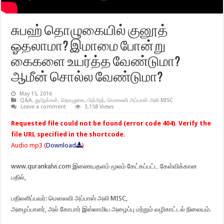
சுபஹ் தொழுகையில் குனூத்
ஓதலாமா? இமாமை போன்று
கைகளை உயர்த்த வேண்டுமா?
ஆமீன் சொல்ல வேண்டுமா?
May 15, 2016
Q&A
,
துஆக்கள்
,
தொழுகை
,
பித்அத்
,
மௌலவி அப்பாஸ் அலி MISC
Leave a comment
3,158 Views
Requested file could not be found (error code 404). Verify the
file URL specified in the shortcode.
Audio mp3 (
Download
)
www.qurankalvi.com இணையதளம் மூலம் கேட்கப்பட்ட கேள்விக்கான
பதில்,
பதிலளிப்பவர்: மௌலவி அப்பாஸ் அலி MISC,
அழைப்பாளர், அல் கோபார் இஸ்லாமிய அழைப்பு மற்றும் வழிகாட்டல் நிலையம்.