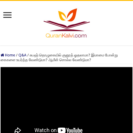
Home
/
Q&A
/
சுபஹ் தொழுகையில் குனூத் ஓதலாமா? இமாமை போன்று
கைகளை உயர்த்த வேண்டுமா? ஆமீன் சொல்ல வேண்டுமா?