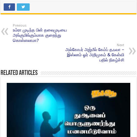
Previous
உம்ரா முடிந்த பின் தலைமுடியை
அங்குமிங்கும்மாக குறைந்து
கொள்ளலாமா?
Next
அல்கோபர் அஜ்மீல் கேம்ப் தஃவா –
இஸ்லாம் ஓர் அறிமுகம் & கேள்வி
பதில் நிகழ்ச்சி
Related Articles