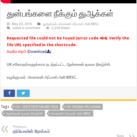
துன்பங்களை நீக்கும் துஆக்கள்
May 20, 2016
துஆக்கள்
,
மௌலவி அப்பாஸ் அலி MISC
Leave a comment
2,250 Views
Requested file could not be found (error code 404). Verify the
file URL specified in the shortcode.
Audio mp3 (
Download
)
UK சகோதரர்களுக்காக நடத்தப்பட்ட ஆன்லைன் தஃவா நிகழ்ச்சி.
வழங்குபவர் : மௌலவி அப்பாஸ் அலி MISC.
Tags
UK - LEICESTER MASJID FIDA
UK ONLINE PROGRAM
ஆன்லைன் தஃவா நிகழ்ச்சி
மௌலவி அப்பாஸ் அலி MISC
Previous
தர்பியாவின் நோக்கம்
Next