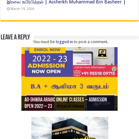
இரவை உயிர்பித்தல் | Assheikh Muhammad Bin Basheer |
March 19, 2026
Leave a Reply
You must be
logged in
to post a comment.
Ad-Dhikra Arabic Online Classes – Admission
ரியாத் ஜும்ஆ தமிழாக்கம், Jamia Al Hajiri
Open 2022 – 23
Ad-Dhikra Arabic Online Classes – BA Arabic
AD DHIKRA ARABIC COLLEGE ADMISSION
Masjid (Kuwait Masjid), Malaz, Riyadh