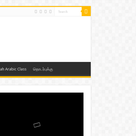
lah Arabic Class
தொடர்புக்கு
ாத் ஜும்ஆ தமிழாக்கம், Jamia Al