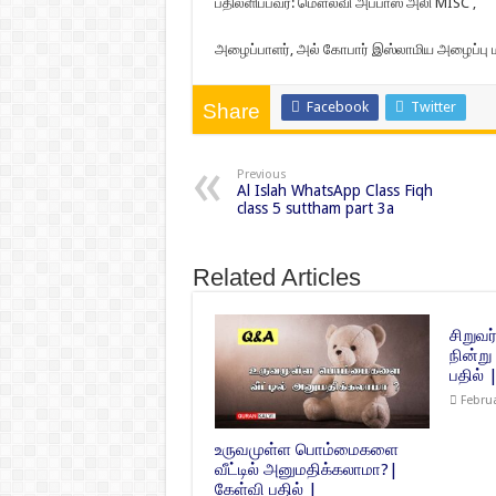
பதிலளிப்பவர்: மௌலவி அப்பாஸ் அலி MISC ,
அழைப்பாளர், அல் கோபார் இஸ்லாமிய அழைப்பு மற
Facebook
Twitter
Share
Previous
Al Islah WhatsApp Class Fiqh
class 5 suttham part 3a
Related Articles
சிறுவர
நின்ற
பதில் 
Februa
உருவமுள்ள பொம்மைகளை
வீட்டில் அனுமதிக்கலாமா?|
கேள்வி பதில் |