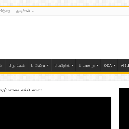
ார்த்தை
துஆக்கள்
ள்
நூல்கள்
அகீதா
ஃபிஹ்க்
வரலாறு
Q&A
Al Is
ு வரும் உணவை சாப்பிடலாமா?
ரிய