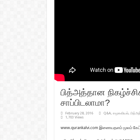
பித்அத்தான நிகழ்ச்ச
சாப்பிடலாமா?
February 28, 2016
Q&A
,
சமூகவியல்
,
பித்அத
1,703 Views
www.qurankalvi.com இணையதளம் மூலம் கேட்கப