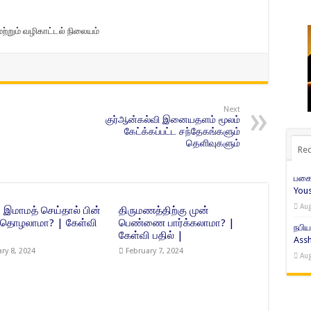
்றும் வழிகாட்டல் நிலையம்
Next
குர்ஆன்கல்வி இனையதளம் மூலம்
கேட்க்கப்பட்ட சந்தேகங்களும்
தெளிவுகளும்
Rec
பகைம
Yous
Aug
் இமாமத் செய்தால் பின்
திருமணத்திற்கு முன்
ு தொழலாமா? | கேள்வி
பெண்ணை பார்க்கலாமா? |
நபிய
|
கேள்வி பதில் |
Assh
ry 8, 2024
February 7, 2024
Aug