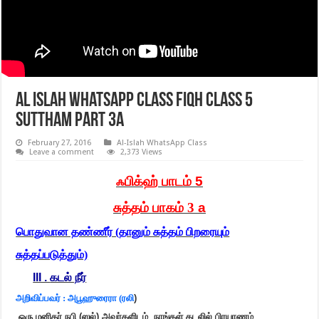
Al Islah WhatsApp Class Fiqh class 5
suttham part 3a
February 27, 2016
Al-Islah WhatsApp Class
Leave a comment
2,373 Views
ஃபிக்ஹ் பாடம்
5
சுத்தம் பாகம் 3
a
பொதுவான தண்ணீர் (தானும் சுத்தம் பிறரையும்
சுத்தப்படுத்தும்)
III .
கடல் நீர்
அறிவிப்பவர் : அபூஹுரைரா (ரலி
)
ஒரு மனிதர் நபி (ஸல்) அவர்களிடம் நாங்கள் கடலில் பிரயாணம்