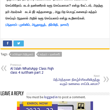
செய்கிறோம். கடல் தண்ணீரால் உளூ செய்யலாமா
?
என்று கேட்டார், அதற்கு
நபி அவர்கள்
கடல் நீர் சுத்தமானது
,
அது பிற பொருட்களையும் சுத்தம்
செய்யும் ஆதலால் அதில் உளூ செய்யலாம் என்று கூறினார்கள்.
(ஆதாரம் : முஸ்லிம்
,
அபூதாவூத்
,
திர்மிதி
,
நசாயீ)
Tags
ஃபிக்ஹு அறிமுகம்
சுத்தம் – தண்ணீர்
Previous
Al Islah WhatsApp Class Fiqh
class 4 suttham part 2
Next
பித்அத்தான நிகழ்ச்சிகளிலிருந்து
வரும் உணவை சாப்பிடலாமா?
Leave a Reply
You must be
logged in
to post a comment.