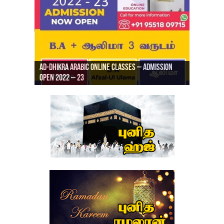
Ad-Dhikra Arabic Online Classes – Admission
ரியாத் ஜும்ஆ தமிழாக்கம், Jamia Al Hajiri
Open 2022 – 23
Ad-Dhikra Arabic Online Classes – BA Arabic
AD DHIKRA ARABIC COLLEGE ADMISSION
Masjid (Kuwait Masjid), Malaz, Riyadh