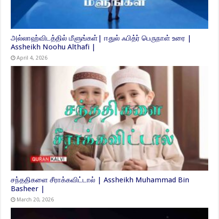
அல்லாஹ்விடத்தில் மீளுங்கள்| ஈதுல் ஃபித்ர் பெருநாள் உரை |
Assheikh Noohu Althafi |
April 4, 2026
சந்ததிகளை சீராக்கவிட்டால் | Assheikh Muhammad Bin
Basheer |
March 20, 2026