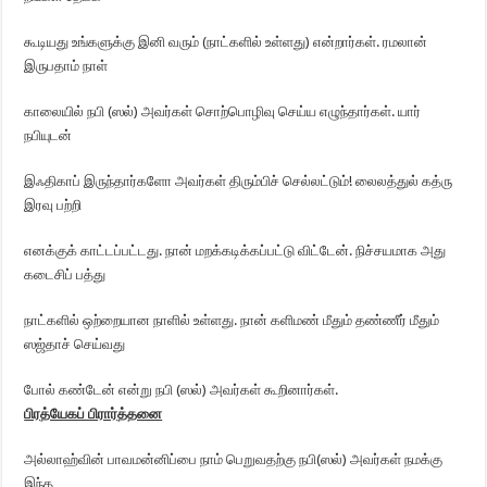
கூடியது உங்களுக்கு இனி வரும் (நாட்களில் உள்ளது) என்றார்கள். ரமலான்
இருபதாம் நாள்
காலையில் நபி (ஸல்) அவர்கள் சொற்பொழிவு செய்ய எழுந்தார்கள். யார்
நபியுடன்
இஃதிகாப் இருந்தார்களோ அவர்கள் திரும்பிச் செல்லட்டும்! லைலத்துல் கத்ரு
இரவு பற்றி
எனக்குக் காட்டப்பட்டது. நான் மறக்கடிக்கப்பட்டு விட்டேன். நிச்சயமாக அது
கடைசிப் பத்து
நாட்களில் ஒற்றையான நாளில் உள்ளது. நான் களிமண் மீதும் தண்ணீர் மீதும்
ஸஜ்தாச் செய்வது
போல் கண்டேன் என்று நபி (ஸல்) அவர்கள் கூறினார்கள்.
பிரத்யேகப் பிரார்த்தனை
அல்லாஹ்வின் பாவமன்னிப்பை நாம் பெறுவதற்கு நபி(ஸல்) அவர்கள் நமக்கு
இந்த