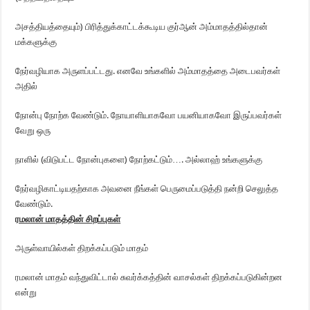
அசத்தியத்தையும்) பிரித்துக்காட்டக்கூடிய குர்ஆன் அம்மாதத்தில்தான்
மக்களுக்கு
நேர்வழியாக அருளப்பட்டது. எனவே உங்களில் அம்மாதத்தை அடைபவர்கள்
அதில்
நோன்பு நோற்க வேண்டும். நோயாளியாகவோ பயனியாகவோ இருப்பவர்கள்
வேறு ஒரு
நாளில் (விடுபட்ட நோன்புகளை) நோற்கட்டும்…. அல்லாஹ் உங்களுக்கு
நேர்வழிகாட்டியதற்காக அவனை நீங்கள் பெருமைப்படுத்தி நன்றி செலுத்த
வேண்டும்.
ரமலான் மாதத்தின் சிறப்புகள்
அருள்வாயில்கள் திறக்கப்படும் மாதம்
ரமலான் மாதம் வந்துவிட்டால் சுவர்க்கத்தின் வாசல்கள் திறக்கப்படுகின்றன
என்று