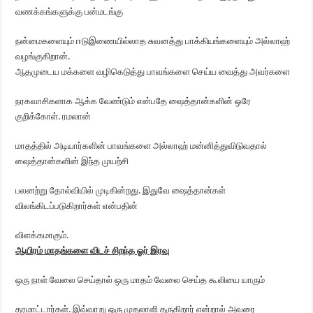
வணக்கங்களுக்கு பன்மடங்கு
நன்மைகளையும் ஈடுஇணையில்லாத சுவனத்து பாக்கியங்களையும் அல்லாஹ்
வழங்குகிறான்.
ஆதமுடைய மக்களை வழிகெடுத்து பாவங்களை செய்ய வைத்து அவர்களை
நரகவாசிகளாக ஆக்க வேண்டும் என்பதே ஷைத்தான்களின் ஒரே
குறிக்கோள். ரமலான்
மாதத்தில் அடியார்களின் பாவங்களை அல்லாஹ் மன்னித்துவிடுவதால்
ஷைத்தான்களின் இந்த முயற்சி
பலனற்று தோல்வியில் முடிகின்றது. இதுவே ஷைத்தான்கள்
விலங்கிடப்படுகிறார்கள் என்பதின்
விளக்கமாகும்.
ஆயிரம் மாதங்களை விடச் சிறந்த ஓர் இரவு
ஒரு நாள் வேலை செய்தால் ஒரு மாதம் வேலை செய்த கூலியை யாரும்
தரமாட்டார்கள். இவ்வாறு ஒரு முதலாளி தருகிறார் என்றால் அவரை