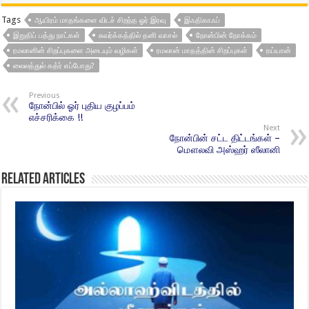
Tags
ஆயிரம் மாதங்களை விடச் சிறந்த ஓர் இரவு
இஃதிகாஃப்
இறுதிப் பத்து நாட்கள்
சுவர்க்கத்தில் தனி வாசல்
நோன்பின் நோக்கம்
ரமலானின் சிறப்புகளை அடையும் வழிகள்
ரமலான் மாதத்தின் சிறப்புகள்
ரய்யான்
லைலத்துல் கத்ர் எப்போது?
Previous
நோன்பில் ஓர் புதிய குழப்பம்
எச்சரிக்கை !!
Next
நோன்பின் சட்ட திட்டங்கள் –
மௌலவி அஸ்ஹர் ஸீலானி
Related Articles