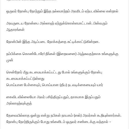
ஒருவர் நோன்பு நோற்றும் இந்த நல்லமாற்றம் அவரிடம் ஏற்படவில்லை என்றால்
அவருடைய நோன்பை அல்லாஹ் ஏற்றுக்கொள்ளமாட்டான். பின்வரும்
ஆதாரங்கள்
நோன்பின் இந்த அடிப்படை நோக்கத்தை சுட்டிக்காட்டுகின்றன.
நம்பிக்கை கொண்டோரே! நீங்கள் (இறைவனை) அஞ்சுவதற்காக உங்களுக்கு
முன்
சென்றோர் மீது கடமையாக்கப்பட்டது போல் உங்களுக்கும் நோன்பு
கடமையாக்கப்பட்டுள்ளது
பொய்யான பேச்சையும், பொய்யான (தீய) நடவடிக்கையையும் யார்
கைவிடவில்லையோ அவர் பசித்திருப்பதும், தாகமாக இருப்பதும்
அல்லாஹ்வுக்குத்
தேவையில்லாத ஒன்று என்று நபிகள் நாயகம் (ஸல்) அவர்கள் கூறியுள்ளார்கள்.
நோன்பு நோற்றிருக்கும் போது உங்களிடம் ஒருவர் சண்டைக்கு வந்தால் –