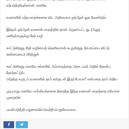
ஏற்படுத்தியுள்ளான். எனவே
ரமலானில் மற்ற மாதங்களை விட அதிகமாக குர்ஆன் ஓத வேண்டும்.
இந்தக் குர்ஆன் ரமளான் மாதத்தில் தான் அருளப்பட்டது. (அது)
மனிதர்களுக்கு நேர் வழி
காட்டுகிறது. நேர் வழியைத் தெளிவாகக் கூறுகிறது. (பொய்யை விட்டு
உண்மையை) பிரித்துக்
காட்டுகிறது. எனவே உங்களில் அம்மாதத்தை அடைபவர் அதில் நோன்பு
நோற்கட்டும்.
அடுத்த வருடம் ரமலானில் நாம் உயிருடன் இருப்போமா? என்பதை நாம் அறிய
முடியாது. எனவே பாக்கியங்களை நிறைந்த இந்த ரமலான் மாதத்தை சரியான
முறையில்
பயன்படுத்தி மறுமையில் வெற்றி பெறுவோமாக.