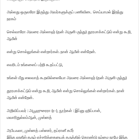
அல்லது ஒருவரோ இருந்து அவர்களுக்குப் பணிவிடை செய்யாமல் இறந்து
நரகம்
செல்வாரோ அவரை அல்லாஹ் (தன் அருளி-ருந்து) தூரமாக்கட்டும் என்று கூறி,
ஆமீன்
என்று சொல்லுங்கள் என்றார்கள். நான் ஆமீன் என்றேன்.
எவரிடம் உங்களைப் பற்றி கூறப்பட்டு,
உங்கள் மீது ஸலவாத் கூறவில்லையோ அவரை அல்லாஹ் (தன் அருளி-ருந்து)
தூரமாக்கட்டும் என்று கூறி, ஆமீன் என்று சொல்லுங்கள் என்றார்கள். நான்
ஆமீன் என்றேன்.
அறிவிப்பவர் : அபூஹுரைரா (ர-), நூற்கள் : இப்னு ஹிப்பான்,
மவாரிதுல்லம்ஆன், முஸ்னத்
அபீயஃலா, முஸ்னத் பஸ்ஸார், தப்ரானீ கபீர்
இந்த ஹதீஸ் தரும் எச்சரிக்கையைக் கருத்தில் கொண்டு நம்மை நாமே இந்த