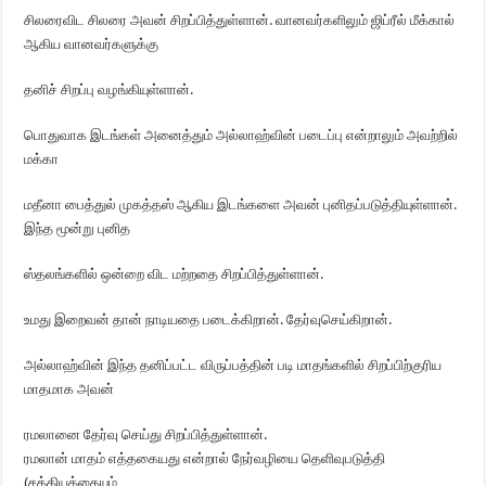
சிலரைவிட சிலரை அவன் சிறப்பித்துள்ளான். வானவர்களிலும் ஜிப்ரீல் மீக்கால்
ஆகிய வானவர்களுக்கு
தனிச் சிறப்பு வழங்கியுள்ளான்.
பொதுவாக இடங்கள் அனைத்தும் அல்லாஹ்வின் படைப்பு என்றாலும் அவற்றில்
மக்கா
மதீனா பைத்துல் முகத்தஸ் ஆகிய இடங்களை அவன் புனிதப்படுத்தியுள்ளான்.
இந்த மூன்று புனித
ஸ்தலங்களில் ஒன்றை விட மற்றதை சிறப்பித்துள்ளான்.
உமது இறைவன் தான் நாடியதை படைக்கிறான். தேர்வுசெய்கிறான்.
அல்லாஹ்வின் இந்த தனிப்பட்ட விருப்பத்தின் படி மாதங்களில் சிறப்பிற்குரிய
மாதமாக அவன்
ரமலானை தேர்வு செய்து சிறப்பித்துள்ளான்.
ரமலான் மாதம் எத்தகையது என்றால் நேர்வழியை தெளிவுபடுத்தி
(சத்தியத்தையும்