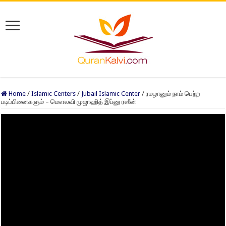
Home
/
Islamic Centers
/
Jubail Islamic Center
/
ரமழானும் நாம் பெற்ற
படிப்பினைகளும் – மௌலவி முஜாஹித் இப்னு ரஸீன்