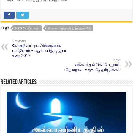
Tags
S.K.S கேம்ப் பள்ளி
மௌலவி முஜாஹித் இப்னு ரஸீன்
Previous
நேர்வழி காட்டிய அல்லாஹ்வை
புகழ்வோம் – ஈதுல் ஃபித்ர் குத்பா
உரை 2017
Next
ஸக்காத்துல் பித்ர் பெருநாள்
தொழுகை – ஜும்ஆ தமிழாக்கம்
Related Articles