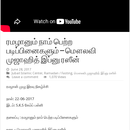
ரமழானும் நாம் பெற்ற
படிப்பினைகளும் – மௌலவி
முஜாஹித் இப்னு ரஸீன்
June 28, 2017
Jubail Islamic Center
,
Ramadan / Fasting
,
மௌலவி முஜாஹித் இப்னு ரஸீன்
Leave a comment
1,070 Views
ரமழான் முழு இரவு நிகழ்ச்சி
நாள்: 22-06-2017
இடம்: S.K.S கேம்ப் பள்ளி
தலைப்பு : ரமழானும் நாம் பெற்ற படிப்பினைகளும்
உரை – மௌலவி முஜாஹித் இப்னு ரஸீன்,