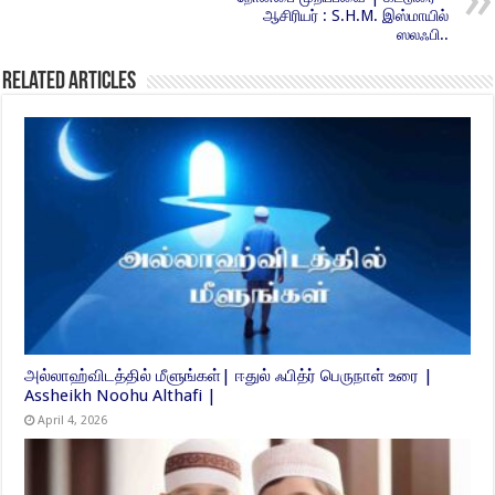
ஆசிரியர் : S.H.M. இஸ்மாயில்
ஸலஃபி..
Related Articles
அல்லாஹ்விடத்தில் மீளுங்கள்| ஈதுல் ஃபித்ர் பெருநாள் உரை |
Assheikh Noohu Althafi |
April 4, 2026