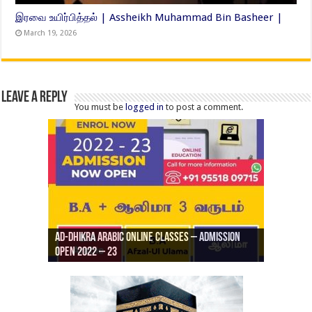
இரவை உயிர்பித்தல் | Assheikh Muhammad Bin Basheer |
March 19, 2026
Leave a Reply
You must be
logged in
to post a comment.
Ad-Dhikra Arabic Online Classes – Admission
ரியாத் ஜும்ஆ தமிழாக்கம், Jamia Al Hajiri
Open 2022 – 23
Ad-Dhikra Arabic Online Classes – BA Arabic
AD DHIKRA ARABIC COLLEGE ADMISSION
Masjid (Kuwait Masjid), Malaz, Riyadh