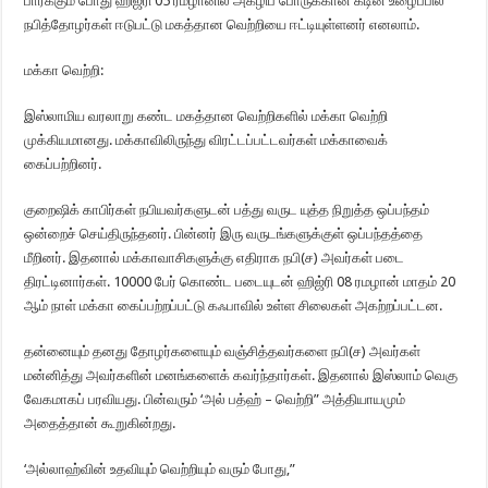
பார்க்கும் போது ஹிஜ்ரி 05 ரமழானில் அகழிப் போருக்கான கடின உழைப்பில்
நபித்தோழர்கள் ஈடுபட்டு மகத்தான வெற்றியை ஈட்டியுள்ளனர் எனலாம்.
மக்கா வெற்றி:
இஸ்லாமிய வரலாறு கண்ட மகத்தான வெற்றிகளில் மக்கா வெற்றி
முக்கியமானது. மக்காவிலிருந்து விரட்டப்பட்டவர்கள் மக்காவைக்
கைப்பற்றினர்.
குறைஷிக் காபிர்கள் நபியவர்களுடன் பத்து வருட யுத்த நிறுத்த ஒப்பந்தம்
ஒன்றைச் செய்திருந்தனர். பின்னர் இரு வருடங்களுக்குள் ஒப்பந்தத்தை
மீறினர். இதனால் மக்காவாசிகளுக்கு எதிராக நபி(ச) அவர்கள் படை
திரட்டினார்கள். 10000 பேர் கொண்ட படையுடன் ஹிஜ்ரி 08 ரமழான் மாதம் 20
ஆம் நாள் மக்கா கைப்பற்றப்பட்டு கஃபாவில் உள்ள சிலைகள் அகற்றப்பட்டன.
தன்னையும் தனது தோழர்களையும் வஞ்சித்தவர்களை நபி(ச) அவர்கள்
மன்னித்து அவர்களின் மனங்களைக் கவர்ந்தார்கள். இதனால் இஸ்லாம் வெகு
வேகமாகப் பரவியது. பின்வரும் ‘அல் பத்ஹ் – வெற்றி” அத்தியாயமும்
அதைத்தான் கூறுகின்றது.
‘அல்லாஹ்வின் உதவியும் வெற்றியும் வரும் போது,”