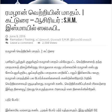
ரமழான் வெற்றியின் மாதம். |
கட்டுரை – ஆசிரியர் : S.H.M.
இஸ்மாயில் ஸலஃபி..
June 9, 2016
Ramadan / Fasting
,
கட்டுரைகள்
,
மௌலவி S.H.M. இஸ்மாயில் ஸலஃபி
Leave a comment
2,504 Views
ரமழான் வெற்றியின் மாதம். | கட்டுரை
புனிதம் பூத்துக் குலுங்கும் ரமழான் மாதம் பல்வேறுபட்ட வெற்றிகளைத் தந்த
மாதமாகத் திகழ்கின்றது. பொதுவாக எமது பார்வையில் ரமழான் என்பது
சோம்பலுக்குரிய, ஓய்வுக்குரிய மாதமாக மாறிவிட்டாலும் இஸ்லாமிய உலகு
ரமழான் மாதத்தில் பல போர்க்களங்களைக் கண்டுள்ளதோடு அதில்
வெற்றிவாகையும் சூடியுள்ளது. ரமழான் கண்ட வெற்றிக்களிப்புக்கள் சிலவற்றை
இங்கு நினைவூட்டுவது பொருத்தமாக அமையும் என நினைக்கின்றேன்.
பத்ர் போர்:
இஸ்லாமிய வரலாறு கண்ட முதல் போர் பத்ர் யுத்தமாகும். இது ஹிஜ்ரி 02