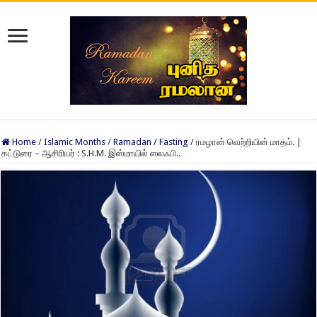
Home
/
Islamic Months
/
Ramadan / Fasting
/
ரமழான் வெற்றியின் மாதம். |
கட்டுரை – ஆசிரியர் : S.H.M. இஸ்மாயில் ஸலஃபி..