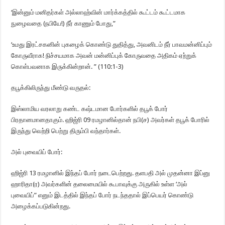
‘இன்னும் மனிதர்கள் அல்லாஹ்வின் மார்க்கத்தில் கூட்டம் கூட்டமாக
நுழைவதை (நபியே!) நீர் காணும் போது,”
‘உமது இரட்சகனின் புகழைக் கொண்டு துதித்து, அவனிடம் நீர் பாவமன்னிப்பும்
கோருவீராக! நிச்சயமாக அவன் மன்னிப்புக் கோருவதை அதிகம் ஏற்றுக்
கொள்பவனாக இருக்கின்றான். ” (110:1-3)
தபூக்கிலிருந்து மீண்டு வருதல்:
இஸ்லாமிய வரலாறு கண்ட கஷ்டமான போர்களில் தபூக் போர்
பிரதானமானதாகும். ஹிஜ்ரி 09 ரமழானில்தான் நபி(ச) அவர்கள் தபூக் போரில்
இருந்து வெற்றி பெற்று திரும்பி வந்தார்கள்.
அல் புவையிப் போர்:
ஹிஜ்ரி 13 ரமழானில் இந்தப் போர் நடைபெற்றது. தளபதி அல் முதன்னா இப்னு
ஹாரிதா(ர) அவர்களின் தலைமையில் கூபாவுக்கு அருகில் உள்ள ‘அல்
புவையிப்” எனும் இடத்தில் இந்தப் போர் நடந்ததால் இப்பெயர் கொண்டு
அழைக்கப்படுகின்றது.