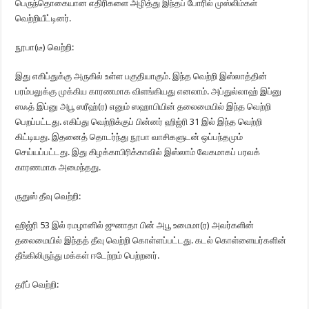
பெருந்தொகையான எதிரிகளை அழித்து இந்தப் போரில் முஸ்லிம்கள்
வெற்றியீட்டினர்.
நூபா(டீ) வெற்றி:
இது எகிப்துக்கு அருகில் உள்ள பகுதியாகும். இந்த வெற்றி இஸ்லாத்தின்
பரம்பலுக்கு முக்கிய காரணமாக விளங்கியது எனலாம். அப்துல்லாஹ் இப்னு
ஸஃத் இப்னு அபூ ஸரீஹ்(ர) எனும் ஸஹாபியின் தலைமையில் இந்த வெற்றி
பெறப்பட்டது. எகிப்து வெற்றிக்குப் பின்னர் ஹிஜ்ரி 31 இல் இந்த வெற்றி
கிட்டியது. இதனைத் தொடர்ந்து நூபா வாசிகளுடன் ஒப்பந்தமும்
செய்யப்பட்டது. இது கிழக்காபிரிக்காவில் இஸ்லாம் வேகமாகப் பரவக்
காரணமாக அமைந்தது.
ருதுஸ் தீவு வெற்றி:
ஹிஜ்ரி 53 இல் ரமழானில் ஜுனாதா பின் அபூ உமைமா(ர) அவர்களின்
தலைமையில் இந்தத் தீவு வெற்றி கொள்ளப்பட்டது. கடல் கொள்ளையர்களின்
தீங்கிலிருந்து மக்கள் ஈடேற்றம் பெற்றனர்.
தரீப் வெற்றி: