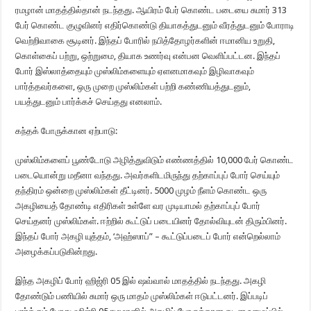
ரமழான் மாதத்தில்தான் நடந்தது. ஆயிரம் பேர் கொண்ட படையை சுமார் 313
பேர் கொண்ட குழுவினர் எதிர்கொண்டு தியாகத்துடனும் வீரத்துடனும் போராடி
வெற்றிவாகை சூடினர். இந்தப் போரில் நபித்தோழர்களின் ஈமானிய உறுதி,
கொள்கைப் பற்று, ஒற்றுமை, தியாக உணர்வு என்பன வெளிப்பட்டன. இந்தப்
போர் இஸ்லாத்தையும் முஸ்லிம்களையும் ஏளனமாகவும் இழிவாகவும்
பார்த்தவர்களை, ஒரு முறை முஸ்லிம்கள் பற்றி கண்ணியத்துடனும்,
பயத்துடனும் பார்க்கச் செய்தது எனலாம்.
கந்தக் போருக்கான ஏற்பாடு:
முஸ்லிம்களைப் பூண்டோடு அழித்துவிடும் எண்ணத்தில் 10,000 பேர் கொண்ட
படையொன்று மதீனா வந்தது. அவர்களிடமிருந்து தற்காப்புப் போர் செய்யும்
தந்திரம் ஒன்றை முஸ்லிம்கள் தீட்டினர். 5000 முழம் நீளம் கொண்ட ஒரு
அகழியைத் தோண்டி எதிரிகள் உள்ளே வர முடியாமல் தற்காப்புப் போர்
செய்தனர் முஸ்லிம்கள். ஈற்றில் கூட்டுப் படையினர் தோல்வியுடன் திரும்பினர்.
இந்தப் போர் அகழி யுத்தம், ‘அஹ்ஸாப்” – கூட்டுப்படைப் போர் என்றெல்லாம்
அழைக்கப்படுகின்றது.
இந்த அகழிப் போர் ஹிஜ்ரி 05 இல் ஷவ்வால் மாதத்தில் நடந்தது. அகழி
தோண்டும் பணியில் சுமார் ஒரு மாதம் முஸ்லிம்கள் ஈடுபட்டனர். இப்படிப்