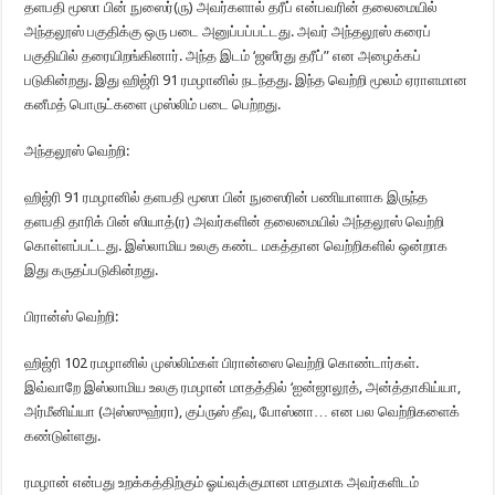
தளபதி மூஸா பின் நுஸைர்(ரு) அவர்களால் தரீப் என்பவரின் தலைமையில்
அந்தலூஸ் பகுதிக்கு ஒரு படை அனுப்பப்பட்டது. அவர் அந்தலூஸ் கரைப்
பகுதியில் தரையிறங்கினார். அந்த இடம் ‘ஜஸீரது தரீப்” என அழைக்கப்
படுகின்றது. இது ஹிஜ்ரி 91 ரமழானில் நடந்தது. இந்த வெற்றி மூலம் ஏராளமான
கனீமத் பொருட்களை முஸ்லிம் படை பெற்றது.
அந்தலூஸ் வெற்றி:
ஹிஜ்ரி 91 ரமழானில் தளபதி மூஸா பின் நுஸைரின் பணியாளாக இருந்த
தளபதி தாரிக் பின் ஸியாத்(ர) அவர்களின் தலைமையில் அந்தலூஸ் வெற்றி
கொள்ளப்பட்டது. இஸ்லாமிய உலகு கண்ட மகத்தான வெற்றிகளில் ஒன்றாக
இது கருதப்படுகின்றது.
பிரான்ஸ் வெற்றி:
ஹிஜ்ரி 102 ரமழானில் முஸ்லிம்கள் பிரான்ஸை வெற்றி கொண்டார்கள்.
இவ்வாறே இஸ்லாமிய உலகு ரமழான் மாதத்தில் ‘ஐன்ஜாலூத், அன்த்தாகிய்யா,
அர்மீனிய்யா (அஸ்ஸுஹ்ரா), குப்ருஸ் தீவு, போஸ்னா… என பல வெற்றிகளைக்
கண்டுள்ளது.
ரமழான் என்பது உறக்கத்திற்கும் ஓய்வுக்குமான மாதமாக அவர்களிடம்