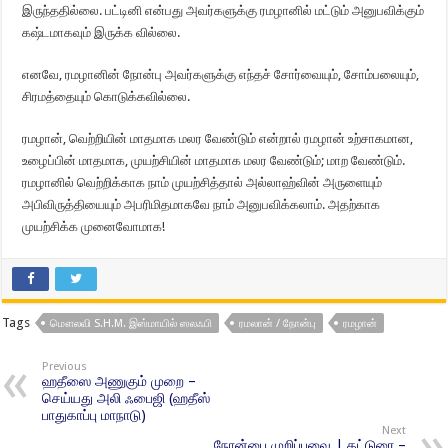
இருந்ததில்லை. பட்டினி என்பது அவர்களுக்கு ரமழானில் மட்டும் அனுபவிக்கும்
கஷ்டமாகவும் இருக்க வில்லை.
எனவே, ரமழானின் நோன்பு அவர்களுக்கு எந்தச் சோர்வையும், சோம்பலையும்,
சிரமத்தையும் கொடுக்கவில்லை.
ரமழான், வெற்றியின் மாதமாக மலர வேண்டும் என்றால் ரமழான் உற்சாகமான,
உழைப்பின் மாதமாக, முயற்சியின் மாதமாக மலர வேண்டும்; மாற வேண்டும்.
ரமழானில் வெற்றிக்காக நாம் முயற்சித்தால் அல்லாஹ்வின் அருளையும்
அபிவிருத்தியையும் அபரிமிதமாகவே நாம் அனுபவிக்கலாம். அதற்காக
முயற்சிக்க முனைவோமாக!
Tags
மௌலவி S.H.M. இஸ்மாயில் ஸலஃபி
ரமலான் / நோன்பு
ரமழான்
Previous
ஹதீஸை அணுகும் முறை –
செய்யது அலி ஃபைஜி (ஹதீஸ்
பாதுகாப்பு மாநாடு)
Next
நோன்பை முறிப்பவை | கட்டுரை –