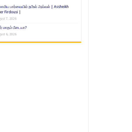
ாமிய பார்வையில் றபீஉல் அவ்வல் | Assheikh
er Firdousi |
ust 7, 2026
் மாதம் பீடையா?
ust 6, 2026