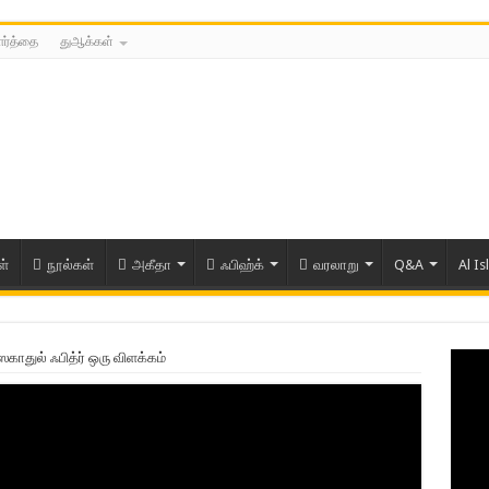
ார்த்தை
துஆக்கள்
ள்
நூல்கள்
அகீதா
ஃபிஹ்க்
வரலாறு
Q&A
Al Is
ஸகாதுல் ஃபித்ர் ஒரு விளக்கம்