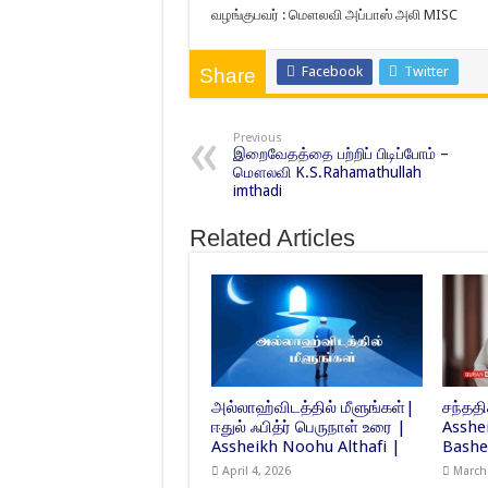
வழங்குபவர் : மௌலவி அப்பாஸ் அலி MISC
Facebook
Twitter
Share
Previous
இறைவேதத்தை பற்றிப் பிடிப்போம் –
மௌலவி K.S.Rahamathullah
imthadi
Related Articles
அல்லாஹ்விடத்தில் மீளுங்கள்|
சந்ததி
ஈதுல் ஃபித்ர் பெருநாள் உரை |
Assh
Assheikh Noohu Althafi |
Bashe
April 4, 2026
March