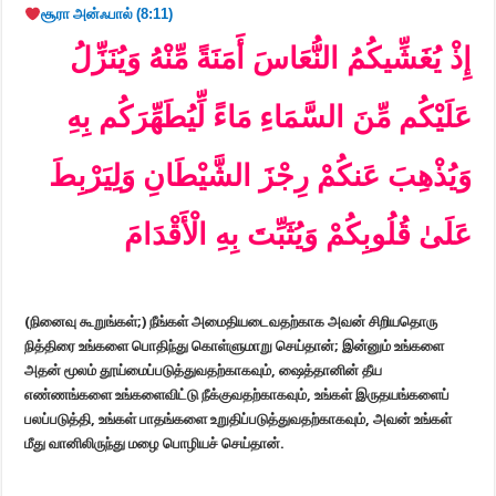
சூரா அன்ஃபால்
(
8:11)
إِذْ يُغَشِّيكُمُ النُّعَاسَ أَمَنَةً مِّنْهُ وَيُنَزِّلُ
عَلَيْكُم مِّنَ السَّمَاءِ مَاءً لِّيُطَهِّرَكُم بِهِ
وَيُذْهِبَ عَنكُمْ رِجْزَ الشَّيْطَانِ وَلِيَرْبِطَ
عَلَىٰ قُلُوبِكُمْ وَيُثَبِّتَ بِهِ الْأَقْدَامَ
(நினைவு கூறுங்கள்;) நீங்கள் அமைதியடைவதற்காக அவன் சிறியதொரு
நித்திரை உங்களை பொதிந்து கொள்ளுமாறு செய்தான்; இன்னும் உங்களை
அதன் மூலம் தூய்மைப்படுத்துவதற்காகவும், ஷைத்தானின் தீய
எண்ணங்களை உங்களைவிட்டு நீக்குவதற்காகவும், உங்கள் இருதயங்களைப்
பலப்படுத்தி, உங்கள் பாதங்களை உறுதிப்படுத்துவதற்காகவும், அவன் உங்கள்
மீது வானிலிருந்து மழை பொழியச் செய்தான்.