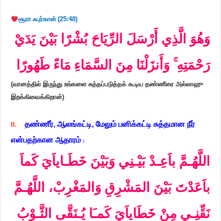
சூரா ஃபுர்கான்
(
25:48)
وَهُوَ الَّذِي أَرْسَلَ الرِّيَاحَ بُشْرًا بَيْنَ يَدَيْ
رَحْمَتِهِ ۚ وَأَنزَلْنَا مِنَ السَّمَاءِ مَاءً طَهُورًا
(
வானத்தில் இருந்து உங்களை சுத்தப்படுத்தக் கூடிய தண்ணீரை அல்லாஹு
இறக்கிவைக்கிறான்)
தண்ணீர்
,
ஆலங்கட்டி
,
மேலும் பனிக்கட்டி சுத்தமான நீர்
II.
என்பதற்கான ஆதாரம்
:
اللَّهُـمَّ باَعِـدْ بَيْـنِي وَبَيْنَ خَطَـاياَيَ كَماَ
باَعَدْتَ بَيْنَ المَشْرِقِ وَالمَغْرِبْ، اللَّهُـمَّ
نَقِّنِـي مِنْ خَطَاياَيَ كَمـَا يُـنَقَّى الثَّـوْبُ