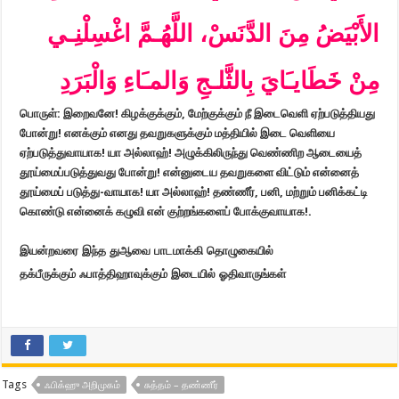
الأَبْيَضُ مِنَ الدَّنَسْ، اللَّهُـمَّ اغْسِلْنِـي
مِنْ خَطَايـَايَ بِالثَّلـجِ وَالمـَاءِ وَالْبَرَدِ
பொருள்: இறைவனே! கிழக்குக்கும், மேற்குக்கும் நீ இடைவெளி ஏற்படுத்தியது
போன்று! எனக்கும் எனது தவறுகளுக்கும் மத்தியில் இடை வெளியை
ஏற்படுத்துவாயாக! யா அல்லாஹ்! அழுக்கிலிருந்து வெண்ணிற ஆடையைத்
தூய்மைப்படுத்துவது போன்று! என்னுடைய தவறுகளை விட்டும் என்னைத்
தூய்மைப் படுத்து-வாயாக! யா அல்லாஹ்! தண்ணீர், பனி, மற்றும் பனிக்கட்டி
கொண்டு என்னைக் கழுவி என் குற்றங்களைப் போக்குவாயாக!.
இயன்றவரை இந்த துஆவை பாடமாக்கி தொழுகையில்
தக்பீருக்கும் ஃபாத்திஹாவுக்கும் இடையில் ஓதிவாருங்கள்
Tags
ஃபிக்ஹு அறிமுகம்
சுத்தம் – தண்ணீர்