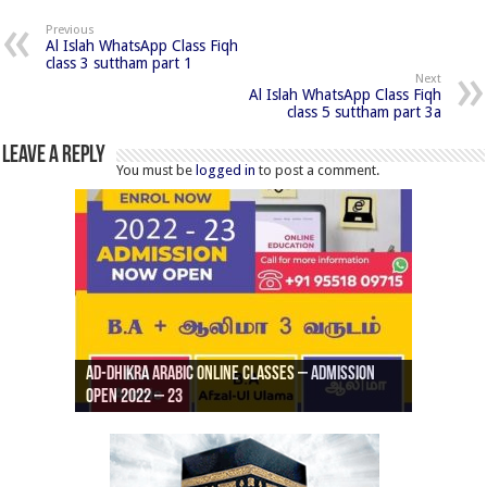
Previous
Al Islah WhatsApp Class Fiqh
class 3 suttham part 1
Next
Al Islah WhatsApp Class Fiqh
class 5 suttham part 3a
Leave a Reply
You must be
logged in
to post a comment.
Ad-Dhikra Arabic Online Classes – Admission
ரியாத் ஜும்ஆ தமிழாக்கம், Jamia Al Hajiri
Open 2022 – 23
Ad-Dhikra Arabic Online Classes – BA Arabic
AD DHIKRA ARABIC COLLEGE ADMISSION
Masjid (Kuwait Masjid), Malaz, Riyadh