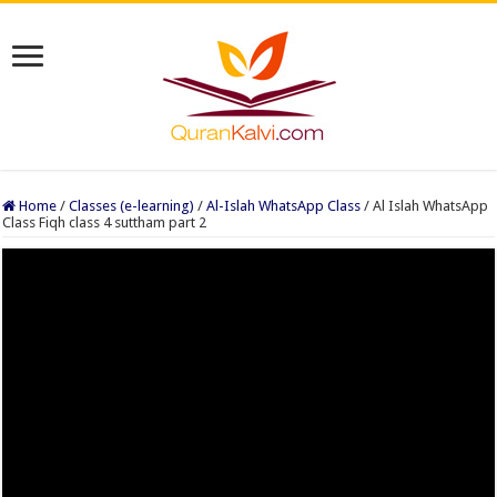
Home
/
Classes (e-learning)
/
Al-Islah WhatsApp Class
/
Al Islah WhatsApp
Class Fiqh class 4 suttham part 2