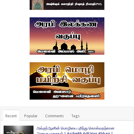
Recent
Popular
Comments
Tags
அல்குர்ஆனின் மொழியை புரிந்து கொள்வதற்கான
அணுகுமுறைகள் | Assheikh Adil Haq Abbasi |