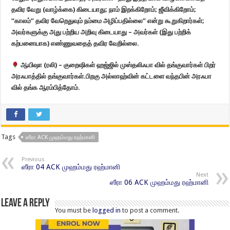
தவிர வேறு (வாழ்க்கை) கிடையாது; நாம் இறக்கிறோம்; ஜீவிக்கிறோம்;
“காலம்” தவிர வேறெதுவும் நம்மை அழிப்பதில்லை” என்று கூறுகிறார்கள்;
அவர்களுக்கு அது பற்றிய அறிவு கிடையாது – அவர்கள் (இது பற்றிக்
கற்பனையாக) எண்ணுவதைத் தவிர வேறில்லை.
ஆயிஷா (ரலி) – குறைஷிகள் ஹஜ்ஜில் முஸ்தலிஃபா வில் தங்குவார்கள் பிறர்
அரஃபாத்தில் தங்குவார்கள்.பிறகு அல்லாஹ்வின் கட்டளை வந்தபின் அரஃபா
வில் தங்க ஆரம்பித்தோம்.
Tags
ஸீரா ACK முஹம்மது ரஹ்மானி
Previous
ஸீரா 04 ACK முஹம்மது ரஹ்மானி
Next
ஸீரா 06 ACK முஹம்மது ரஹ்மானி
Leave a Reply
You must be
logged in
to post a comment.