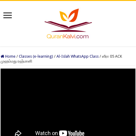
Home
/
Classes (e-learning)
/
Al-Islah WhatsApp Class
/
ஸீரா 05 ACK
முஹம்மது ரஹ்மானி