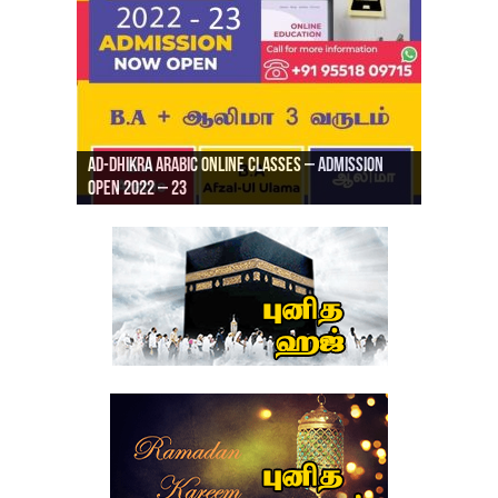
Ad-Dhikra Arabic Online Classes – Admission
ரியாத் ஜும்ஆ தமிழாக்கம், Jamia Al Hajiri
Open 2022 – 23
Ad-Dhikra Arabic Online Classes – BA Arabic
AD DHIKRA ARABIC COLLEGE ADMISSION
Masjid (Kuwait Masjid), Malaz, Riyadh