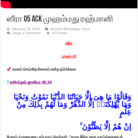
ஸீரா 05 ACK முஹம்மது ரஹ்மானி
February 19, 2018
Al-Islah WhatsApp Class
Leave a comment
613 Views
ஸீரா
பாகம் ௦5
காலம் செய்கிற கோலம் என்ற நம்பிக்கை
❣
ஸூரத்துல் ஜாஸியா 45:24
وَقَالُوْا مَا هِىَ اِلَّا حَيَاتُنَا الدُّنْيَا نَمُوْتُ وَنَحْيَا
وَمَا يُهْلِكُنَاۤ اِلَّا الدَّهْرُ‌ؕ وَمَا لَهُمْ بِذٰلِكَ مِنْ
ۚ اِنْ هُمْ اِلَّا يَظُنُّوْنَ‏
மேலும் (மறுமையை நம்பாத) அவர்கள்: “நமது இந்த உலக வாழ்க்கையைத்