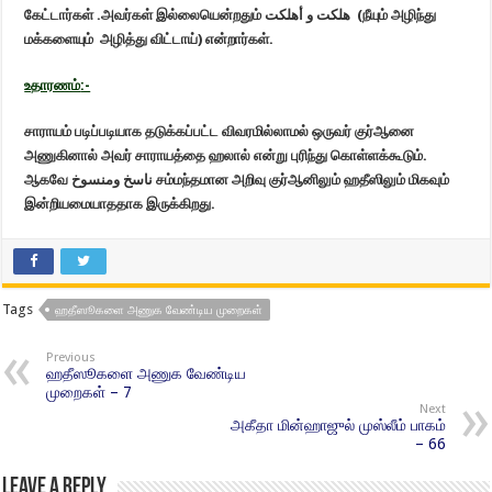
கேட்டார்கள் .அவர்கள் இல்லையென்றதும் هلكت و أهلكت
(நீயும் அழிந்து
மக்களையும்
அழித்து விட்டாய்) என்றார்கள்.
உதாரணம்
:-
சாராயம் படிப்படியாக தடுக்கப்பட்ட விவரமில்லாமல் ஒருவர் குர்ஆனை
அணுகினால் அவர் சாராயத்தை ஹலால் என்று புரிந்து கொள்ளக்கூடும்.
ஆகவே
ناسخ ومنسوخ சம்மந்தமான அறிவு குர்ஆனிலும் ஹதீஸிலும் மிகவும்
இன்றியமையாததாக இருக்கிறது.
Tags
ஹதீஸூகளை அணுக வேண்டிய முறைகள்
Previous
ஹதீஸூகளை அணுக வேண்டிய
முறைகள் – 7
Next
அகீதா மின்ஹாஜுல் முஸ்லீம் பாகம்
– 66
Leave a Reply