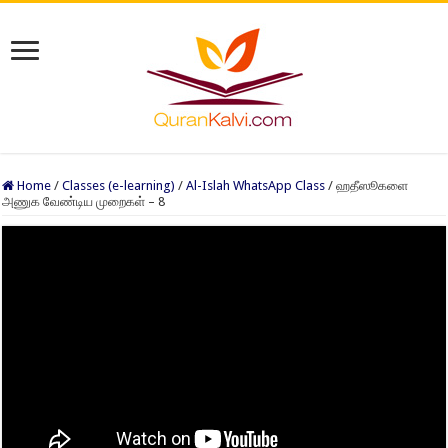
Home
/
Classes (e-learning)
/
Al-Islah WhatsApp Class
/
ஹதீஸூகளை
அணுக வேண்டிய முறைகள் – 8