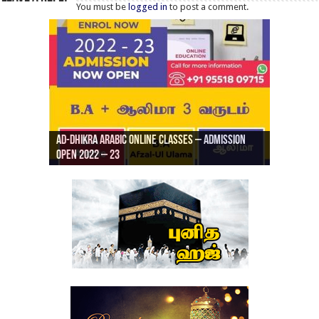
You must be
logged in
to post a comment.
Ad-Dhikra Arabic Online Classes – Admission
ரியாத் ஜும்ஆ தமிழாக்கம், Jamia Al Hajiri
Open 2022 – 23
Ad-Dhikra Arabic Online Classes – BA Arabic
AD DHIKRA ARABIC COLLEGE ADMISSION
Masjid (Kuwait Masjid), Malaz, Riyadh