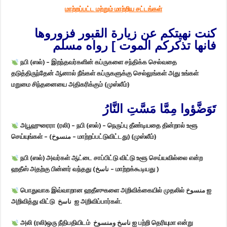
மாற்றப்பட்ட மற்றும் மாற்றிய சட்டங்கள்
كنت نهيتكم عن زيارة القبور فزوروها
فانها تذكركم الموت ] رواه مسلم
நபி (ஸல்) – இறந்தவர்களின் கப்ருகளை சந்திக்க செல்வதை
தடுத்திருந்தேன் ஆனால் நீங்கள் கப்ருகளுக்கு செல்லுங்கள் அது உங்கள்
மறுமை சிந்தனையை அதிகரிக்கும் (முஸ்லீம்)
تَوَضَّؤوا مِمَّا مَسَّتِ النَّارُ
அபூஹுரைரா (ரலி) – நபி (ஸல்) – நெருப்பு தீண்டியதை தின்றால்
உளூ
செய்யுங்கள் – (منسوخ – மாற்றப்பட்டுவிட்டது) (முஸ்லீம்)
நபி (ஸல்) அவர்கள் ஆட்டை சாப்பிட்டு விட்டு உளூ செய்யவில்லை என்ற
ஹதீஸ் அதற்கு பின்னர் வந்தது
(ناسخ – மாற்றக்கூடியது )
பொதுவாக இவ்வாறான ஹதீஸுகளை அறிவிக்கையில் முதலில் منسوخ ஐ
அறிவித்து விட்டு
ناسخ ஐ அறிவிப்பார்கள்.
அலி (ரலி)ஒரு நீதிபதியிடம்
ناسخ ومنسوخ ஐ பற்றி தெரியுமா என்று