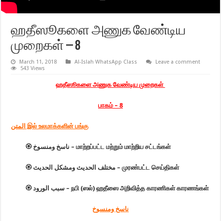
ஹதீஸூகளை அணுக வேண்டிய
முறைகள் – 8
March 11, 2018
Al-Islah WhatsApp Class
Leave a comment
543 Views
ஹதீஸூகளை அணுக வேண்டிய முறைகள்
பாகம் – 8
المتن இல் உலமாக்களின் பங்கு
🏵
ناسخ ومنسوخ – மாற்றப்பட்ட மற்றும் மாற்றிய சட்டங்கள்
🏵
مختلف الحديث ومشكل الحديث – முரண்பட்ட செய்திகள்
🏵
سبب الورود – நபி (ஸல்) ஹதீஸை அறிவித்த காரணிகள் காரணங்கள்
ناسخ ومنسوخ