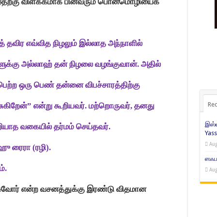
. இதற்கு விளக்கமாக பின்வரும் பொன்மொழியைக்
 தவிர எவ்வித நிழலும் இல்லாத அந்நாளில்
களுக்கு அல்லாஹ் தன் நிழலை வழங்குவான். அதில்
ெற்ற ஒரு பெண் தன்னை விபச்சாரத்திற்கு
Rec
கிறேன்” என்று கூறியவர். மற்றொருவர்
,
தனது
இஸ்ல
த வகையில் தர்மம் செய்தவர்.
Yass
Aug
ஹு ரைரா (ரழி).
ஸஃபர
ம்.
Aug
ோர் என்ற வசனத்துக்கு இரண்டு விதமான