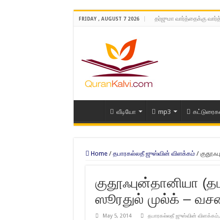
தர்ஜுமா வார்த்தைக்கு வார்
FRIDAY , AUGUST 7 2026
வீடியோ
mp3
கட்டுரைக
Home
/
தபாரகல்லதீ ஜுஸ்வின் விளக்கம்
/
குதூஃப
குதூஃபுன்தானியா (தப
ஸூரதுல் முல்க் – வச
May 5, 2014
தபாரகல்லதீ ஜுஸ்வின் விளக்கம்