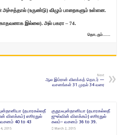
 அச்சத்தால் (உருண்டு) விழும் பாறைகளும் உள்ளன.
்காதவனாக இல்லை). அல் பகரா
– 74.
தொடரும்……
Next
ஆல இம்ரான் விளக்கத் தொடர் —
வசனங்கள் 31 முதல் 34 வரை
புன்தானியா (தபாரகல்லதீ
குதூஃபுன்தானியா (தபாரகல்லதீ
ின் விளக்கம்) ஸூரதுல்
ஜுஸ்வின் விளக்கம்) ஸூரதுல்
 வசனம் 40 to 43
கலம்– வசனம் 36 to 39.
 4, 2015
March 2, 2015