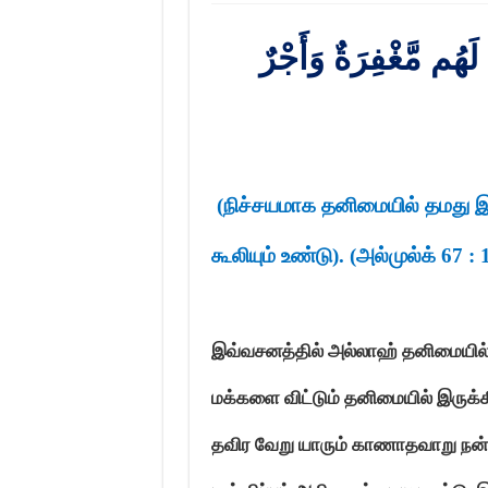
 لَهُم مَّغْفِرَةٌ وَأَجْرٌ
(
நிச்சயமாக தனிமையில் தமது இ
கூலியும் உண்டு). (அல்முல்க் 67 :
இவ்வசனத்தில் அல்லாஹ் தனிமையில் 
மக்களை விட்டும் தனிமையில் இருக்
தவிர வேறு யாரும் காணாதவாறு நன்