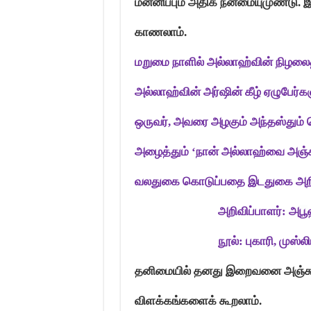
மன்னிப்பும் அதிக நன்மையுமுண்டு
காணலாம்.
மறுமை நாளில் அல்லாஹ்வின் நிழலைத்
அல்லாஹ்வின் அர்ஷின் கீழ் ஏழுபேர்
ஒருவர்
,
அவரை அழகும் அந்தஸ்தும் ப
அழைத்தும்
‘
நான் அல்லாஹ்வை அஞ்சு
வலதுகை கொடுப்பதை இடதுகை அறியா
அறிவிப்பாளர்: அ
பூ
நூல்: புகாரி
,
முஸ்லி
தனிமையில் தனது இறைவனை அஞ்சுவ
விளக்கங்களைக் கூறலாம்.