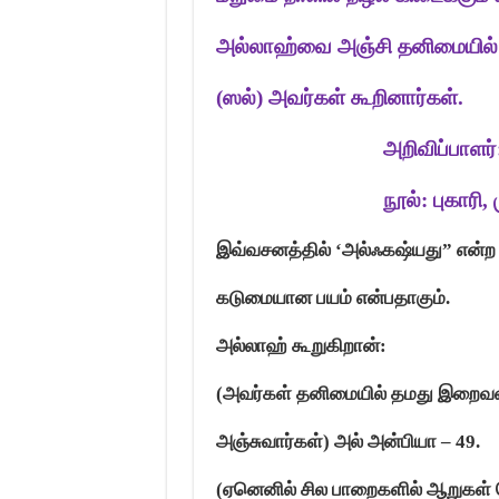
அல்லாஹ்வை அஞ்சி தனிமையில் த
(ஸல்) அவர்கள் கூறினார்கள்.
அறிவிப்பாளர்:
நூல்: புகாரி
,
இவ்வசனத்தில்
‘
அல்ஃகஷ்யது” என்ற 
கடுமையான பயம் என்பதாகும்.
அல்லாஹ் கூறுகிறான்:
(
அவர்கள் தனிமையில் தமது இறைவனை 
அஞ்சுவார்கள்) அல் அன்பியா
– 49.
(
ஏனெனில் சில பாறைகளில் ஆறுகள் ப