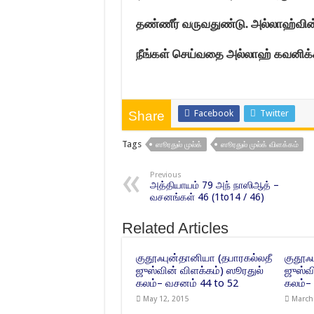
தண்ணீர் வருவதுண்டு. அல்லாஹ்வின்
நீங்கள் செய்வதை அல்லாஹ் கவனிக
Facebook
Twitter
Share
Tags
ஸூரதுல் முல்க்
ஸூரதுல் முல்க் விளக்கம்
Previous
அத்தியாயம் 79 அந் நாஸிஆத் –
வசனங்கள் 46 (1to14 / 46)
Related Articles
குதூஃபுன்தானியா (தபாரகல்லதீ
குதூஃ
ஜுஸ்வின் விளக்கம்) ஸூரதுல்
ஜுஸ்வ
கலம்– வசனம் 44 to 52
கலம்–
May 12, 2015
March