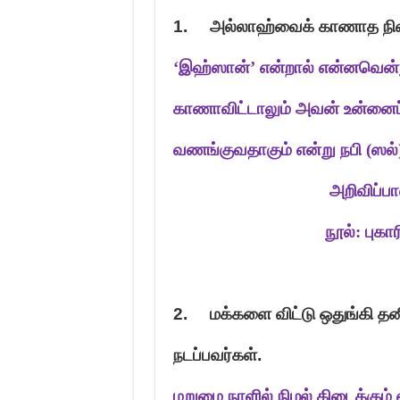
1.
அல்லாஹ்வைக் காணாத நில
‘
இஹ்ஸான்
’
என்றால் என்னவென்ற
காணாவிட்டாலும் அவன் உன்னைப் 
வணங்குவதாகும் என்று நபி (ஸல்)
அறிவிப்பாளர்: உமர
நூல்: புகார
2.
மக்களை விட்டு ஒதுங்கி த
நடப்பவர்கள்.
மறுமை நாளில் நிழல் கிடைக்கும் 