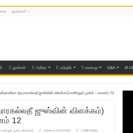
த்தை
துஆக்கள்
ள்
நூல்கள்
அகீதா
ஃபிஹ்க்
வரலாறு
Q&A
Al Is
ுன்தானியா (தபாரகல்லதீ ஜுஸ்வின் விளக்கம்) ஸூரதுல் முல்க் – வசனம் 12
ாரகல்லதீ ஜுஸ்வின் விளக்கம்)
னம் 12
,
ஸூரதுல் முல்க் விளக்கம்
Leave a comment
1,388 Views
ரிய