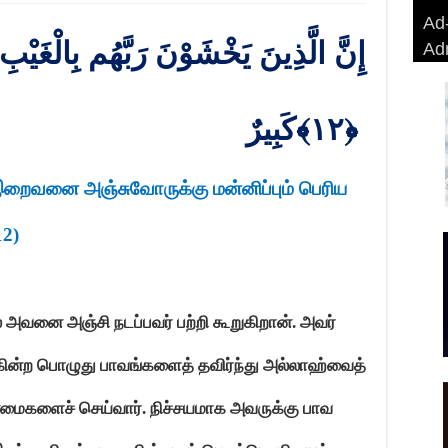
Ad-
Ad-
AD
Haj
إِنَّ الَّذِينَ يَخْشَوْنَ رَبَّهُم بِالْغَيْبِ
Ad
BA
AD
Ri
كَبِيرٌ
﴿١٢﴾
றைவனை அஞ்சுவோருக்கு மன்னிப்பும் பெரிய
12)
அவனை அஞ்சி நடப்பவர் பற்றி கூறுகிறான். அவர்
கின்ற பொழுது பாவங்களைத் தவிர்ந்து அல்லாஹ்வைத்
மைகளைச் செய்வார். நிச்சயமாக அவருக்கு பாவ