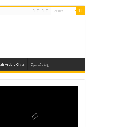
lah Arabic Class
தொடர்புக்கு
ாத் ஜும்ஆ தமிழாக்கம், Jamia Al