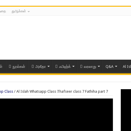
த்தை
துஆக்கள்
ள்
நூல்கள்
அகீதா
ஃபிஹ்க்
வரலாறு
Q&A
Al Is
pp Class
/
Al Islah Whatsapp Class ׃Thafseer class 7 Fathiha part 7
ரிய