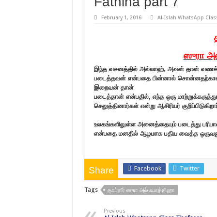
Fathiha part 7
February 1, 2016
Al-Islah WhatsApp Clas
ஸுரா அல
இந்த வசனத்தில் அல்லாஹ்
,
அவன்
தான் வணக்க
படைத்தவன் என்பதை பின்னால் சொன்னதற்க
இறைவன் தான்
படைத்தான் என்பதில்
,
எந்த ஒரு மாற்றுக்கருத்
செலுத்தினார்கள் என்று ஆசிரியர் குறிப்பிடுகிறார
உலகங்களிலுள்ள அனைத்தையும் படைத்து பரிபா
என்பதை மனதில் ஆழமாக பதிய வைத்த ஒருவனுக
Facebook
Twitter
Share
Tags
தஃப்ஸீர் ஸுரா அல் ஃபாத்திஹா
Previous