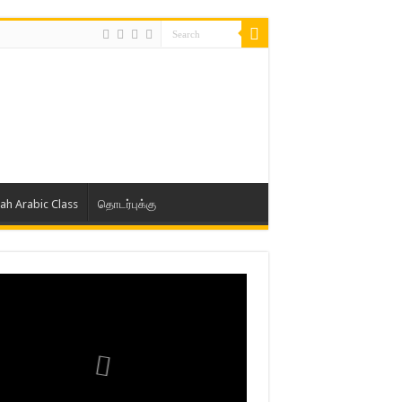
lah Arabic Class
தொடர்புக்கு
ாத் ஜும்ஆ தமிழாக்கம், Jamia Al