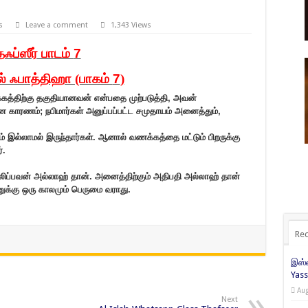
s
Leave a comment
1,343 Views
தஃப்ஸீர் பாடம்
7
் ஃபாத்திஹா (பாகம்
7
)
த்திற்கு தகுதியானவன் என்பதை முற்படுத்தி
,
அவன்
ான காரணம்
;
நபிமார்கள் அனுப்பப்பட்ட சமுதாயம் அனைத்தும்
,
தும் இல்லாமல் இருந்தார்கள். ஆனால் வணக்கத்தை மட்டும் பிறருக்கு
்.
லிப்பவன் அல்லாஹ் தான்.
அனைத்திற்கும் அதிபதி அல்லாஹ் தான்
்கு ஒரு காலமும் பெருமை வராது.
Rec
இஸ்ல
Yass
Aug
Next