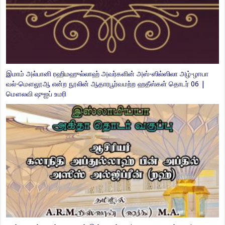
இமாம் அல்பானி ரஹிமஹுல்லாஹ் அவர்களின் அஸ்-ஸில்ஸிலா அழ்-ழஈபா
வல்-மௌலூஆ என்ற நூலின் ஆதாரபூர்வமற்ற ஹதீஸ்கள் தொடர் 05 |
தஹ்தீபு தஸ்ஹீலில் அகீததில் இஸ்லாமிய்யா | அகிதா தொடர் 01 |