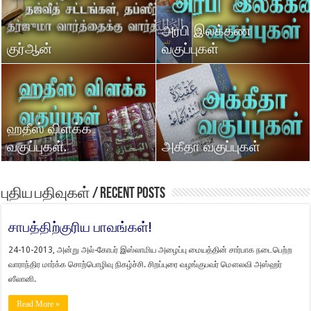
அரபி இலக்கண
குர்ஆன்
வகுப்புகள்
ஹதீஸ் விளக்க
வகுப்புகள்.
அகீதா வகுப்புகள்
புதிய பதிவுகள் / Recent Posts
சாபத்திற்குரிய பாவங்கள்!
24-10-2013, அன்று அல்-கோபர் இஸ்லாமிய அழைப்பு மையத்தின் சார்பாக நடைபெற்ற
வாராந்திர மார்க்க சொற்பொழிவு நிகழ்ச்சி. சிறப்புரை வழங்குபவர் மௌலவி அஸ்ஹர்
ஸீலானி.
Read More »