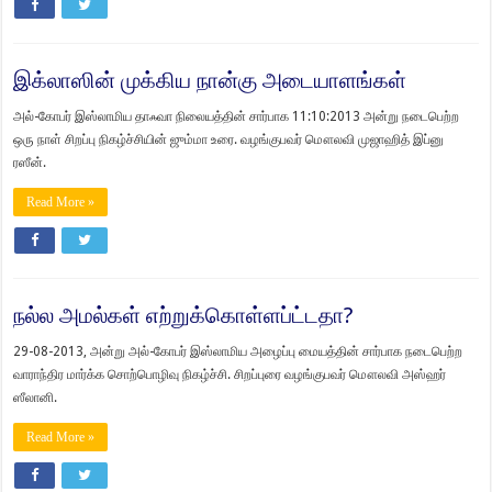
இக்லாஸின் முக்கிய நான்கு அடையாளங்கள்
அல்-கோபர் இஸ்லாமிய தாஃவா நிலையத்தின் சார்பாக 11:10:2013 அன்று நடைபெற்ற
ஒரு நாள் சிறப்பு நிகழ்ச்சியின் ஜும்மா உரை. வழங்குபவர் மௌலவி முஜாஹித் இப்னு
ரஸீன்.
Read More »
நல்ல அமல்கள் எற்றுக்கொள்ளப்ட்டதா?
29-08-2013, அன்று அல்-கோபர் இஸ்லாமிய அழைப்பு மையத்தின் சார்பாக நடைபெற்ற
வாராந்திர மார்க்க சொற்பொழிவு நிகழ்ச்சி. சிறப்புரை வழங்குபவர் மௌலவி அஸ்ஹர்
ஸீலானி.
Read More »