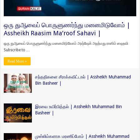
ஒரு துஆவைப் பொருளுணர்ந்து மனனமிடுவோம் |
Assheikh Raasim Ma’roof Sahavi |
ஒரு துஆவைப் பொருளுணர்ந்து மனனமிடுவோம் அஷ்ஷேக் அஹ்மது ராஸிம் ஸஹவி
Subscribe to …
Read More »
சந்ததிகளை சீராக்கவிட்டால் | Assheikh Muhammad
Bin Basheer |
இரவை உயிர்பித்தல் | Assheikh Muhammad Bin
Basheer |
முஸ்லிம்களாக மரணிப்போம் | Assheikh Muhammad