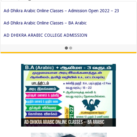
ரியாத் ஜும்ஆ தமிழாக்கம், Jamia Al Hajiri Masjid (Kuwait Masjid),
Malaz, Riyadh
Ad-Dhikra Arabic Online Classes – Admission
ரியாத் ஜும்ஆ தமிழாக்கம், Jamia Al Hajiri
Open 2022 – 23
Ad-Dhikra Arabic Online Classes – BA Arabic
AD DHIKRA ARABIC COLLEGE ADMISSION
Masjid (Kuwait Masjid), Malaz, Riyadh