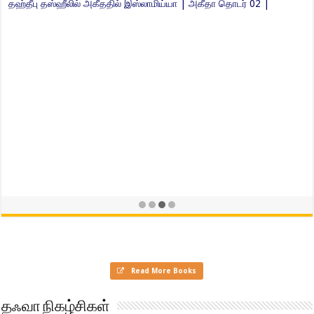
இமாம் அல்பானி ரஹிமஹுல்லாஹ் அவர்களின் அஸ்-ஸில்ஸிலா அழ்-ழஈபா
வல்-மௌலூஆ என்ற நூலின் ஆதாரபூர்வமற்ற ஹதீஸ்கள் தொடர் 04|
மௌலவி ஷுஐப் உமரி |
Read More Books
தஃவா நிகழ்சிகள்